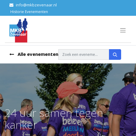
info@mkbzevenaar.nl
Historie Ev​enementen
Alle evenementen
24 uur samen tegen
kanker