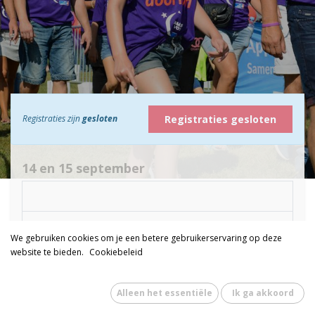
Registraties gesloten
Registraties zijn
gesloten
14 en 15 september
We gebruiken cookies om je een betere gebruikerservaring op deze
Op zaterdag 14 en zondag 15 September 2024
gaan
verschillende teams 24 uur in estafettevorm wandelen
website te bieden.
Cookiebeleid
in het Horsterpark in Duiven.
Alleen het essentiële
Ik ga akkoord
Op zaterdag 14 september is er om 16:00u voor alle MKB