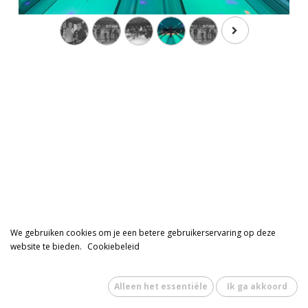
We gebruiken cookies om je een betere gebruikerservaring op deze
website te bieden.
Cookiebeleid
Alleen het essentiële
Ik ga akkoord
website
door
NHMB software