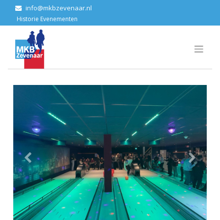
info@mkbzevenaar.nl
Historie Ev​enementen
Vorige
Volgende